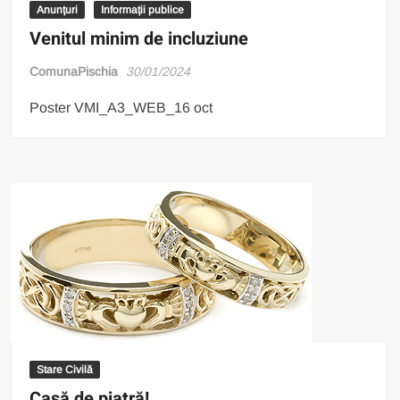
Anunțuri
Informații publice
Venitul minim de incluziune
ComunaPischia
30/01/2024
Poster VMI_A3_WEB_16 oct
Stare Civilă
Casă de piatră!