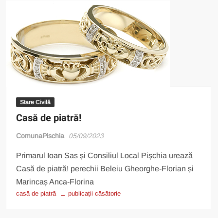
Stare Civilă
Casă de piatră!
ComunaPischia
05/09/2023
Primarul Ioan Sas și Consiliul Local Pișchia urează
Casă de piatră! perechii Beleiu Gheorghe-Florian și
Marincaș Anca-Florina
casă de piatră
publicații căsătorie