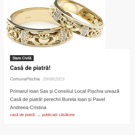
Stare Civilă
Casă de piatră!
ComunaPischia
29/08/2023
Primarul Ioan Sas și Consiliul Local Pișchia urează
Casă de piatră! perechii Bureta Ioan și Pavel
Andreea-Cristina
casă de piatră
publicații căsătorie