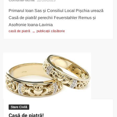
Primarul Ioan Sas și Consiliul Local Pișchia urează
Casă de piatră! perechii Feuerstahler Remus și
Asofronie Ioana-Lavinia
casă de piatră
publicații căsătorie
Stare Civilă
Casă de piatră!