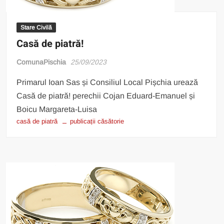
Stare Civilă
Casă de piatră!
ComunaPischia
25/09/2023
Primarul Ioan Sas și Consiliul Local Pișchia urează
Casă de piatră! perechii Cojan Eduard-Emanuel și
Boicu Margareta-Luisa
casă de piatră
publicații căsătorie