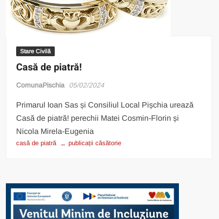
Stare Civilă
Casă de piatră!
ComunaPischia
05/02/2024
Primarul Ioan Sas și Consiliul Local Pișchia urează
Casă de piatră! perechii Matei Cosmin-Florin și
Nicola Mirela-Eugenia
casă de piatră
publicații căsătorie