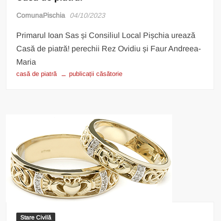
ComunaPischia
04/10/2023
Primarul Ioan Sas și Consiliul Local Pișchia urează
Casă de piatră! perechii Rez Ovidiu și Faur Andreea-
Maria
casă de piatră
publicații căsătorie
Stare Civilă