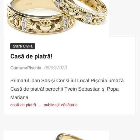
Stare Civilă
Casă de piatră!
ComunaPischia
05/09/2023
Primarul Ioan Sas și Consiliul Local Pișchia urează
Casă de piatră! perechii Țvein Sebastian și Popa
Mariana
casă de piatră
publicații căsătorie