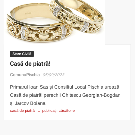
Stare Civilă
Casă de piatră!
ComunaPischia
05/09/2023
Primarul Ioan Sas și Consiliul Local Pișchia urează
Casă de piatră! perechii Chitescu Georgian-Bogdan
și Jarcov Boiana
casă de piatră
publicații căsătorie