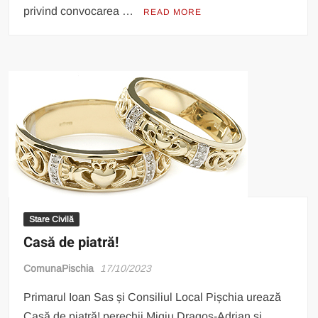
privind convocarea …
READ MORE
Stare Civilă
Casă de piatră!
ComunaPischia
17/10/2023
Primarul Ioan Sas și Consiliul Local Pișchia urează
Casă de piatră! perechii Migiu Dragoș-Adrian și