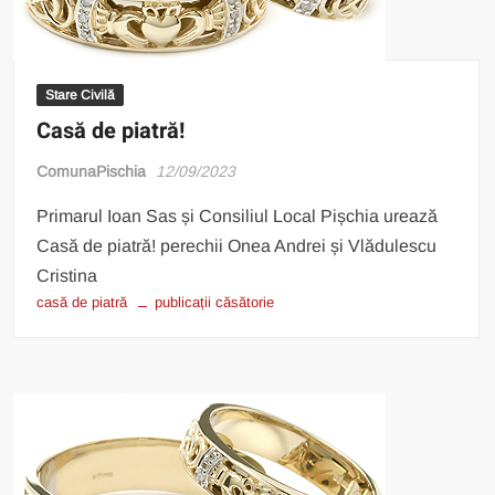
Stare Civilă
Casă de piatră!
ComunaPischia
12/09/2023
Primarul Ioan Sas și Consiliul Local Pișchia urează
Casă de piatră! perechii Onea Andrei și Vlădulescu
Cristina
casă de piatră
publicații căsătorie