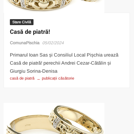
Stare Civilă
Casă de piatră!
ComunaPischia
05/02/2024
Primarul Ioan Sas și Consiliul Local Pișchia urează
Casă de piatră! perechii Andrei Cezar-Cătălin și
Giurgiu Sorina-Denisa
casă de piatră
publicații căsătorie