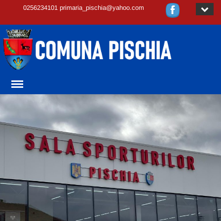
0256234101 primaria_pischia@yahoo.com