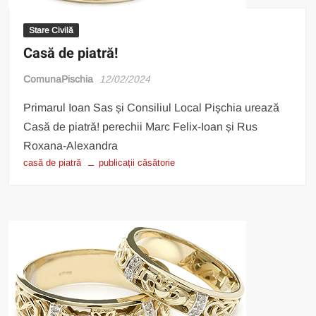
Stare Civilă
Casă de piatră!
ComunaPischia
12/02/2024
Primarul Ioan Sas și Consiliul Local Pișchia urează
Casă de piatră! perechii Marc Felix-Ioan și Rus
Roxana-Alexandra
casă de piatră
publicații căsătorie