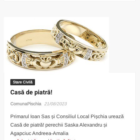
Stare Civilă
Casă de piatră!
ComunaPischia
21/08/2023
Primarul Ioan Sas și Consiliul Local Pișchia urează
Casă de piatră! perechii Saska Alexandru și
Agapciuc Andreea-Amalia