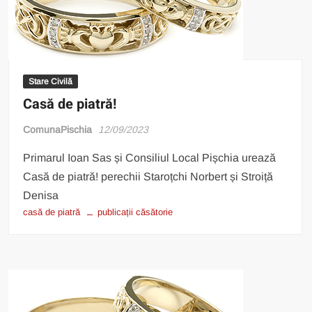
Stare Civilă
Casă de piatră!
ComunaPischia
12/09/2023
Primarul Ioan Sas și Consiliul Local Pișchia urează
Casă de piatră! perechii Staroțchi Norbert și Stroiță
Denisa
casă de piatră
publicații căsătorie