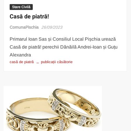
Stare Civilă
Casă de piatră!
ComunaPischia
26/09/2023
Primarul Ioan Sas și Consiliul Local Pișchia urează
Casă de piatră! perechii Dănăilă Andrei-Ioan și Guțu
Alexandra
casă de piatră
publicații căsătorie