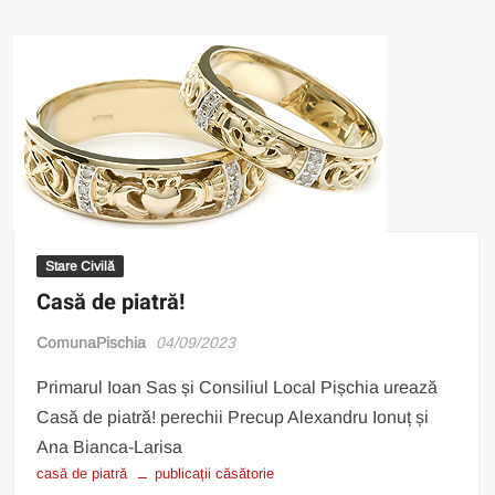
Stare Civilă
Casă de piatră!
ComunaPischia
04/09/2023
Primarul Ioan Sas și Consiliul Local Pișchia urează
Casă de piatră! perechii Precup Alexandru Ionuț și
Ana Bianca-Larisa
casă de piatră
publicații căsătorie