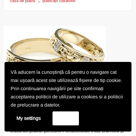
casă de piatră
publicații căsătorie
Vă aducem la cunoștință că pentru o navigare cat
mai ușoară acest site utilizează fișiere de tip cookie.
Prin continuarea navigării pe site confirmați
Stare Civilă
acceptarea politicii de utilizare a cookies si a politicii
Casă de piatră!
de prelucrare a datelor.
ComunaPischia
16/08/2023
My settings
Accept
Primarul Ioan Sas și Consiliul Local Pișchia urează
Casă de piatră! perechii Penteleiciuc Vlad-Dumitru și