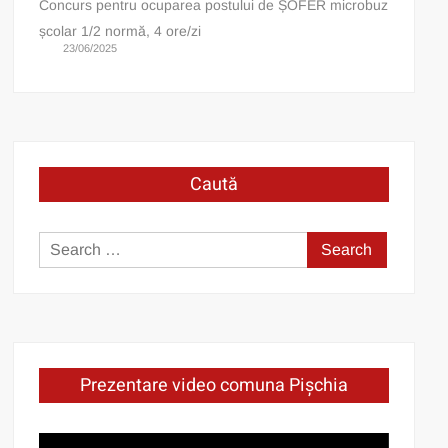
Concurs pentru ocuparea postului de ȘOFER microbuz
școlar 1/2 normă, 4 ore/zi
23/06/2025
Caută
Search
for:
Prezentare video comuna Pișchia
Video