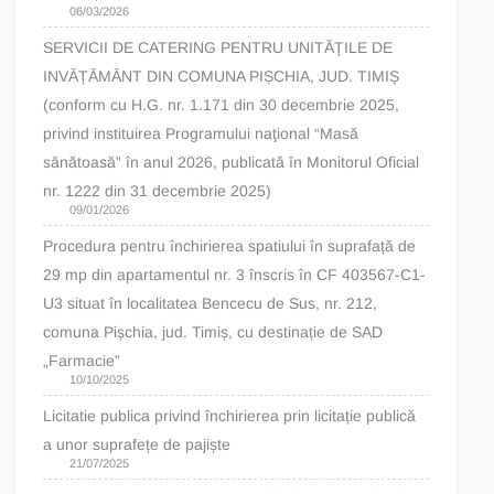
06/03/2026
SERVICII DE CATERING PENTRU UNITĂȚILE DE
INVĂȚĂMÂNT DIN COMUNA PIȘCHIA, JUD. TIMIȘ
(conform cu H.G. nr. 1.171 din 30 decembrie 2025,
privind instituirea Programului naţional “Masă
sănătoasă” în anul 2026, publicată în Monitorul Oficial
nr. 1222 din 31 decembrie 2025)
09/01/2026
Procedura pentru închirierea spatiului în suprafață de
29 mp din apartamentul nr. 3 înscris în CF 403567-C1-
U3 situat în localitatea Bencecu de Sus, nr. 212,
comuna Pișchia, jud. Timiș, cu destinație de SAD
„Farmacie”
10/10/2025
Licitatie publica privind închirierea prin licitație publică
a unor suprafețe de pajiște
21/07/2025