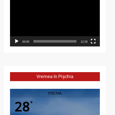
Player
00:00
12:26
Vremea în Pișchia
PISCHIA
28
°