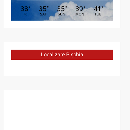
38
35
35
39
41
°
°
°
°
°
FRI
SAT
SUN
MON
TUE
Localizare Pișchia