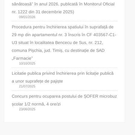
sănătoasă” în anul 2026, publicată în Monitorul Oficial
nr. 1222 din 31 decembrie 2025)
09/01/2026
Procedura pentru închirierea spatiului în suprafață de
29 mp din apartamentul nr. 3 înscris în CF 403567-C1-
U3 situat în localitatea Bencecu de Sus, nr. 212,
comuna Pișchia, jud. Timiș, cu destinație de SAD
„Farmacie”
10/10/2025
Licitatie publica privind închirierea prin licitație publică
a unor suprafețe de pajiște
21/07/2025
Concurs pentru ocuparea postului de ȘOFER microbuz
școlar 1/2 normă, 4 ore/zi
23/06/2025