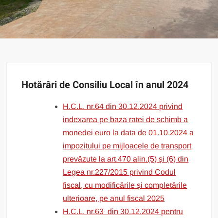
Hotărâri de Consiliu Local în anul 2024
H.C.L. nr.64 din 30.12.2024 privind
indexarea pe baza ratei de schimb a
monedei euro la data de 01.10.2024 a
impozitului pe mijloacele de transport
prevăzute la art.470 alin.(5) și (6) din
Legea nr.227/2015 privind Codul
fiscal, cu modificările și completările
ulterioare, pe anul fiscal 2025
H.C.L. nr.63 din 30.12.2024 pentru