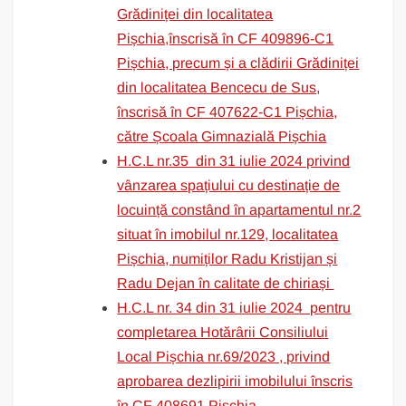
Grădiniței din localitatea
Pișchia,înscrisă în CF 409896-C1
Pișchia, precum și a clădirii Grădiniței
din localitatea Bencecu de Sus,
înscrisă în CF 407622-C1 Pișchia,
către Școala Gimnazială Pișchia
H.C.L nr.35 din 31 iulie 2024 privind
vânzarea spațiului cu destinație de
locuință constând în apartamentul nr.2
situat în imobilul nr.129, localitatea
Pișchia, numiților Radu Kristijan și
Radu Dejan în calitate de chiriași
H.C.L nr. 34 din 31 iulie 2024 pentru
completarea Hotărârii Consiliului
Local Pișchia nr.69/2023 , privind
aprobarea dezlipirii imobilului înscris
în CF 408691 Pișchia