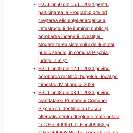
H.C.L nr.50 din 15.11.2024 pentru
participarea la Programul privind
creșterea eficienței energetice a
infrastructurii de iluminat public și
aprobarea începerii investiției ”
Modernizarea sistemului de iluminat
public stradal, în comuna Pișchia,
județul Timiș”.
H.C.L nr.49 din 12.11.2024 privind
aprobarea rectificăr bugetului local pe
trimestrul IV al anului 2024
H.C.L nr.48 din 08.11.2024 privind
mandatarea Primarului Comunei
Pișchia să identifice un traseu
alternativ pentru drepturile reale notate
în C.F.nr.409661, C.F.nr.409662 și
C.F.nr.409663 Pișchia,spre a fi radiate