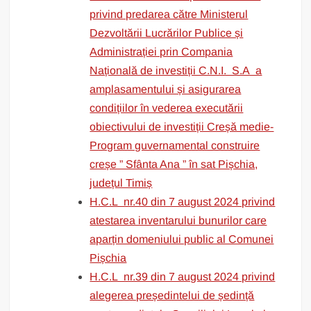
privind predarea către Ministerul
Dezvoltării Lucrărilor Publice și
Administrației prin Compania
Națională de investiții C.N.I. S.A a
amplasamentului și asigurarea
condițiilor în vederea executării
obiectivului de investiții Creșă medie-
Program guvernamental construire
creșe ” Sfânta Ana ” în sat Pișchia,
județul Timiș
H.C.L nr.40 din 7 august 2024 privind
atestarea inventarului bunurilor care
aparțin domeniului public al Comunei
Pișchia
H.C.L nr.39 din 7 august 2024 privind
alegerea președintelui de ședință