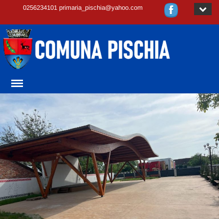
0256234101 primaria_pischia@yahoo.com