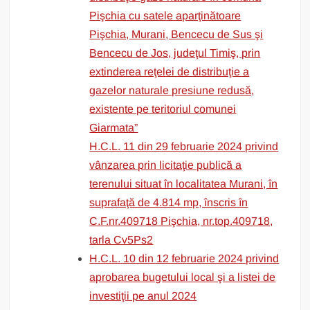
Pişchia cu satele aparţinătoare
Pişchia, Murani, Bencecu de Sus şi
Bencecu de Jos, judeţul Timiş, prin
extinderea reţelei de distribuţie a
gazelor naturale presiune redusă,
existente pe teritoriul comunei
Giarmata”
H.C.L. 11 din 29 februarie 2024 privind
vânzarea prin licitaţie publică a
terenului situat în localitatea Murani, în
suprafaţă de 4.814 mp, înscris în
C.F.nr.409718 Pişchia, nr.top.409718,
tarla Cv5Ps2
H.C.L. 10 din 12 februarie 2024 privind
aprobarea bugetului local şi a listei de
investiţii pe anul 2024