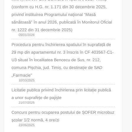
(conform cu H.G. nr. 1.171 din 30 decembrie 2025,
privind instituirea Programului naţional “Masă
sănătoasă” în anul 2026, publicată în Monitorul Oficial
nr. 1222 din 31 decembrie 2025)
09/01/2026
Procedura pentru închirierea spatiului în suprafață de
29 mp din apartamentul nr. 3 înscris în CF 403567-C1-
U3 situat în localitatea Bencecu de Sus, nr. 212,
comuna Pișchia, jud. Timiș, cu destinație de SAD
„Farmacie”
10/10/2025
Licitatie publica privind închirierea prin licitație publică
a unor suprafețe de pajiște
21/07/2025
Concurs pentru ocuparea postului de ȘOFER microbuz
școlar 1/2 normă, 4 ore/zi
23/06/2025