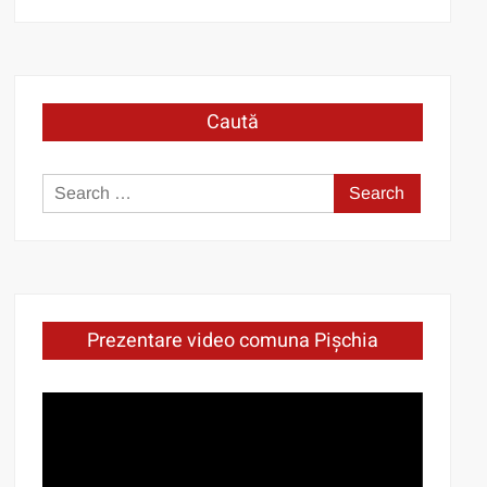
Caută
Search
for:
Prezentare video comuna Pișchia
Video
Player