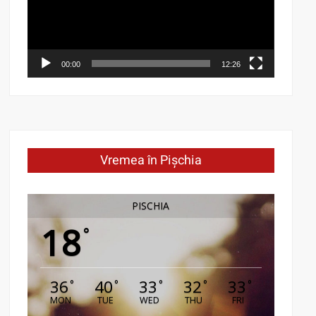
00:00
12:26
Vremea în Pișchia
PISCHIA
18
°
36
40
33
32
33
°
°
°
°
°
MON
TUE
WED
THU
FRI