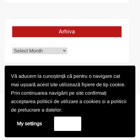
Arhiva
Arhiva
Vă aducem la cunoștință că pentru o navigare cat
mai ușoară acest site utilizează fișiere de tip cookie.
Prin continuarea navigării pe site confirmați
acceptarea politicii de utilizare a cookies si a politicii
de prelucrare a datelor.
Vremea în Pișchia
My settings
Accept