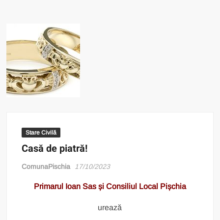
Stare Civilă
Casă de piatră!
ComunaPischia
17/10/2023
Primarul Ioan Sas și Consiliul Local Pișchia
urează