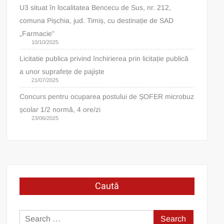
U3 situat în localitatea Bencecu de Sus, nr. 212,
comuna Pișchia, jud. Timiș, cu destinație de SAD
„Farmacie”
10/10/2025
Licitatie publica privind închirierea prin licitație publică
a unor suprafețe de pajiște
21/07/2025
Concurs pentru ocuparea postului de ȘOFER microbuz
școlar 1/2 normă, 4 ore/zi
23/06/2025
Caută
Search