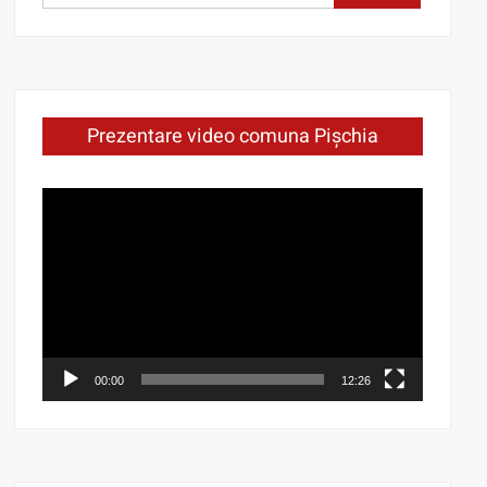
for:
Prezentare video comuna Pișchia
Video
Player
00:00
12:26