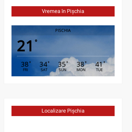
Vremea în Pișchia
PISCHIA
21
°
38
34
35
38
41
°
°
°
°
°
FRI
SAT
SUN
MON
TUE
Localizare Pișchia