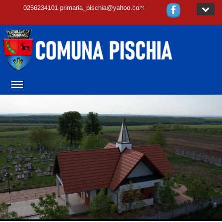
0256234101 primaria_pischia@yahoo.com