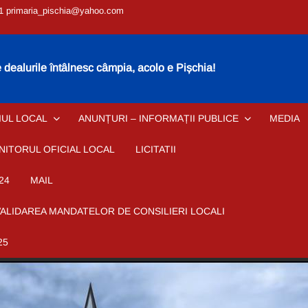
1 primaria_pischia@yahoo.com
dealurile întâlnesc câmpia, acolo e Pișchia!
IUL LOCAL
ANUNȚURI – INFORMAȚII PUBLICE
MEDIA
NITORUL OFICIAL LOCAL
LICITATII
24
MAIL
VALIDAREA MANDATELOR DE CONSILIERI LOCALI
25