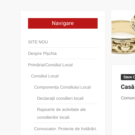
Navigare
SITE NOU
Despre Pișchia
Primăria/Consiliul Local
Consiliul Local
Stare C
Casă 
Componența Consiliului Local
Comuna
Declarații consilieri locali
Rapoarte de activitate ale
consilierilor locali
Convocator. Proiecte de hotărâri.