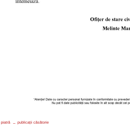
piatră
publicații căsătorie