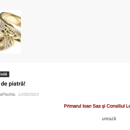
ivilă
de piatră!
Pischia
12/09/2023
Primarul Ioan Sas și Consiliul L
urează