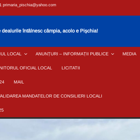
1 primaria_pischia@yahoo.com
dealurile întâlnesc câmpia, acolo e Pișchia!
IUL LOCAL
ANUNȚURI – INFORMAȚII PUBLICE
MEDIA
NITORUL OFICIAL LOCAL
LICITATII
24
MAIL
VALIDAREA MANDATELOR DE CONSILIERI LOCALI
25