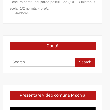
Concurs pentru ocuparea postului de ȘOFER microbuz
școlar 1/2 normă, 4 ore/zi
23/06/2025
Caută
Search
for:
Prezentare video comuna Pișchia