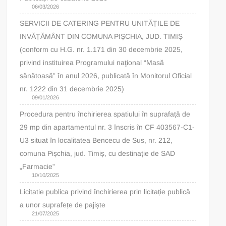
06/03/2026
SERVICII DE CATERING PENTRU UNITĂȚILE DE
INVĂȚĂMÂNT DIN COMUNA PIȘCHIA, JUD. TIMIȘ
(conform cu H.G. nr. 1.171 din 30 decembrie 2025,
privind instituirea Programului naţional “Masă
sănătoasă” în anul 2026, publicată în Monitorul Oficial
nr. 1222 din 31 decembrie 2025)
09/01/2026
Procedura pentru închirierea spatiului în suprafață de
29 mp din apartamentul nr. 3 înscris în CF 403567-C1-
U3 situat în localitatea Bencecu de Sus, nr. 212,
comuna Pișchia, jud. Timiș, cu destinație de SAD
„Farmacie”
10/10/2025
Licitatie publica privind închirierea prin licitație publică
a unor suprafețe de pajiște
21/07/2025