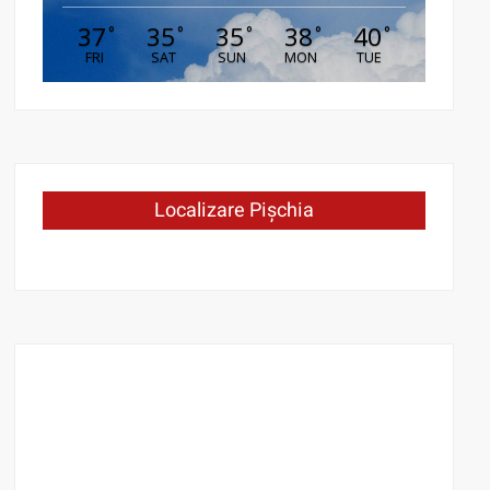
37
35
35
38
40
°
°
°
°
°
FRI
SAT
SUN
MON
TUE
Localizare Pișchia