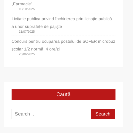
„Farmacie”
10/10/2025
Licitatie publica privind închirierea prin licitație publică
a unor suprafețe de pajiște
21/07/2025
Concurs pentru ocuparea postului de ȘOFER microbuz
școlar 1/2 normă, 4 ore/zi
23/06/2025
Caută
Search
for: