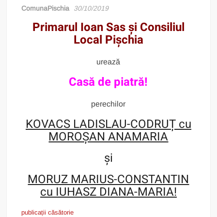
ComunaPischia
30/10/2019
Primarul Ioan Sas și Consiliul
Local Pișchia
urează
Casă de piatră!
perechilor
KOVACS LADISLAU-CODRUȚ cu
MOROȘAN ANAMARIA
și
MORUZ MARIUS-CONSTANTIN
cu IUHASZ DIANA-MARIA!
publicații căsătorie