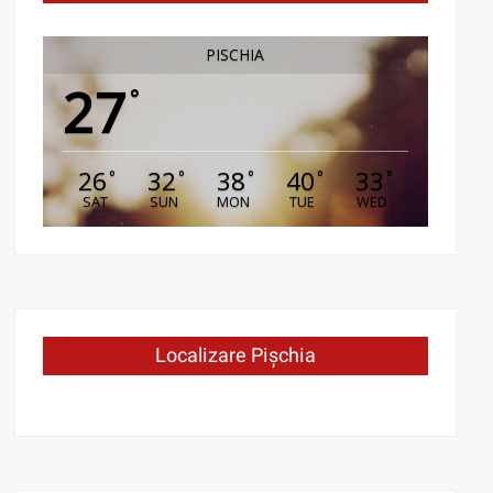
PISCHIA
27
°
26
32
38
40
33
°
°
°
°
°
SAT
SUN
MON
TUE
WED
Localizare Pișchia