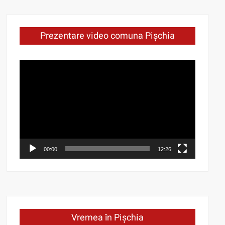
Prezentare video comuna Pișchia
Video
Player
00:00
12:26
Vremea în Pișchia