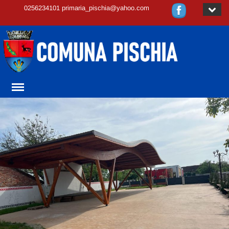
0256234101 primaria_pischia@yahoo.com