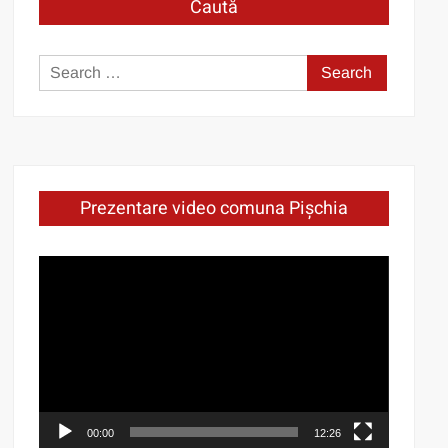
Caută
Search
for:
Prezentare video comuna Pișchia
Video
Player
00:00
12:26