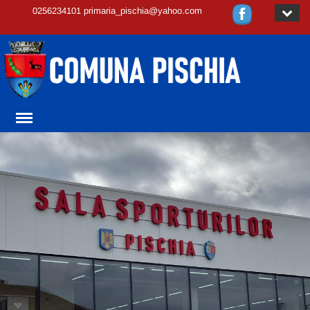
0256234101 primaria_pischia@yahoo.com