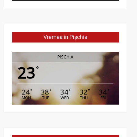
Vremea în Pișchia
PISCHIA
23
°
24
38
34
32
34
°
°
°
°
°
MON
TUE
WED
THU
FRI