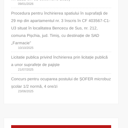
09/01/2026
Procedura pentru închirierea spatiului în suprafață de
29 mp din apartamentul nr. 3 înscris în CF 403567-C1-
U3 situat în localitatea Bencecu de Sus, nr. 212,
comuna Pișchia, jud. Timiș, cu destinație de SAD
„Farmacie”
10/10/2025
Licitatie publica privind închirierea prin licitație publică
a unor suprafețe de pajiște
21/07/2025
Concurs pentru ocuparea postului de ȘOFER microbuz
școlar 1/2 normă, 4 ore/zi
23/06/2025