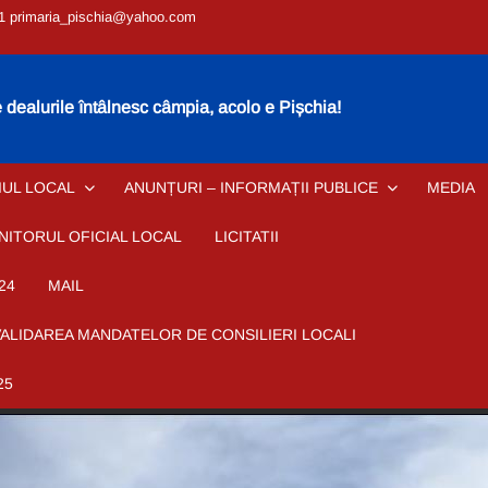
1 primaria_pischia@yahoo.com
dealurile întâlnesc câmpia, acolo e Pișchia!
IUL LOCAL
ANUNȚURI – INFORMAȚII PUBLICE
MEDIA
NITORUL OFICIAL LOCAL
LICITATII
24
MAIL
VALIDAREA MANDATELOR DE CONSILIERI LOCALI
25