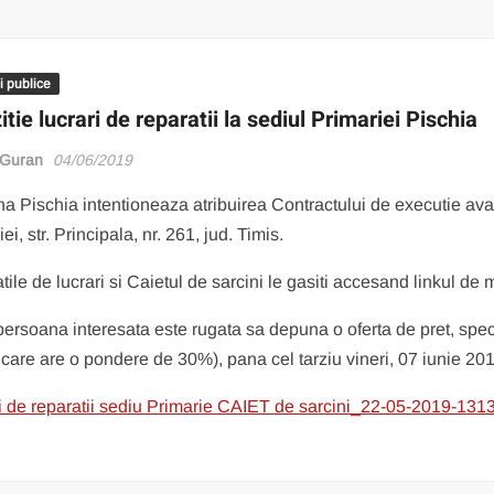
ii publice
itie lucrari de reparatii la sediul Primariei Pischia
 Guran
04/06/2019
 Pischia intentioneaza atribuirea Contractului de executie avand
ei, str. Principala, nr. 261, jud. Timis.
tile de lucrari si Caietul de sarcini le gasiti accesand linkul de m
persoana interesata este rugata sa depuna o oferta de pret, speci
r care are o pondere de 30%), pana cel tarziu vineri, 07 iunie 201
i de reparatii sediu Primarie CAIET de sarcini_22-05-2019-13