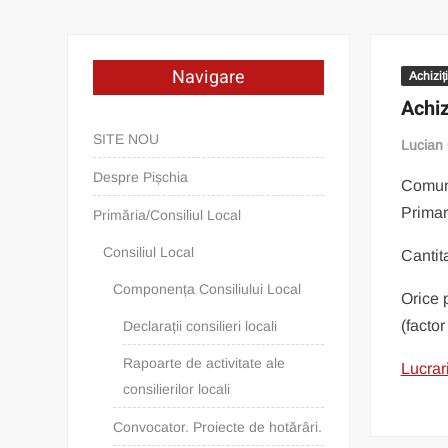
Navigare
Achiziț
Achiz
SITE NOU
Lucian
Despre Pișchia
Comuna
Primari
Primăria/Consiliul Local
Consiliul Local
Cantita
Componența Consiliului Local
Orice 
(facto
Declarații consilieri locali
Rapoarte de activitate ale
Lucrar
consilierilor locali
Convocator. Proiecte de hotărâri.