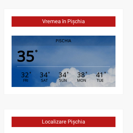
Vremea în Pișchia
PISCHIA
35
°
32
34
34
38
41
°
°
°
°
°
FRI
SAT
SUN
MON
TUE
Localizare Pișchia