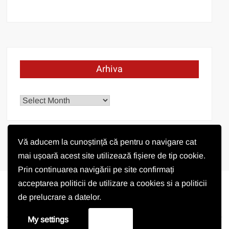
Arhiva
Arhiva
Vă aducem la cunoștință că pentru o navigare cat
mai ușoară acest site utilizează fișiere de tip cookie.
Prin continuarea navigării pe site confirmați
acceptarea politicii de utilizare a cookies si a politicii
de prelucrare a datelor.
Vremea în Pișchia
My settings
Accept