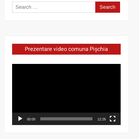
Search
for:
Prezentare video comuna Pișchia
Video
Player
00:00
12:26