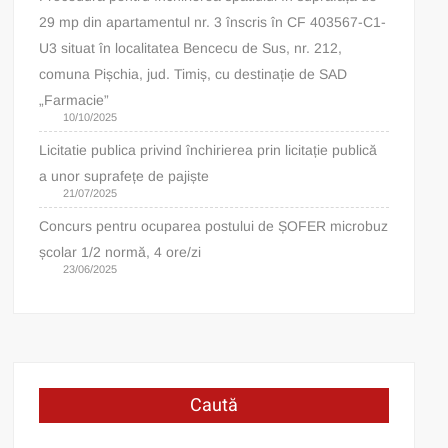
29 mp din apartamentul nr. 3 înscris în CF 403567-C1-
U3 situat în localitatea Bencecu de Sus, nr. 212,
comuna Pișchia, jud. Timiș, cu destinație de SAD
„Farmacie”
10/10/2025
Licitatie publica privind închirierea prin licitație publică
a unor suprafețe de pajiște
21/07/2025
Concurs pentru ocuparea postului de ȘOFER microbuz
școlar 1/2 normă, 4 ore/zi
23/06/2025
Caută