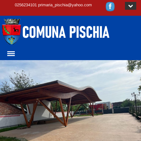
0256234101 primaria_pischia@yahoo.com