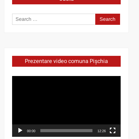
Search
for:
Prezentare video comuna Pișchia
Video
Player
00:00
12:26