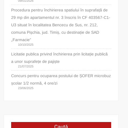
09/01/2026
Procedura pentru închirierea spatiului în suprafață de
29 mp din apartamentul nr. 3 înscris în CF 403567-C1-
U3 situat în localitatea Bencecu de Sus, nr. 212,
comuna Pișchia, jud. Timiș, cu destinație de SAD
„Farmacie”
10/10/2025
Licitatie publica privind închirierea prin licitație publică
a unor suprafețe de pajiște
21/07/2025
Concurs pentru ocuparea postului de ȘOFER microbuz
școlar 1/2 normă, 4 ore/zi
23/06/2025
Caută