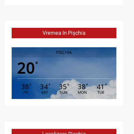
Vremea în Pișchia
PISCHIA
20
°
38
34
35
38
41
°
°
°
°
°
FRI
SAT
SUN
MON
TUE