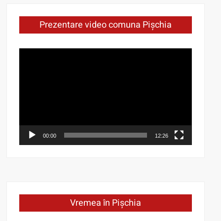
Prezentare video comuna Pișchia
Video
Player
00:00
12:26
Vremea în Pișchia