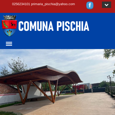
0256234101 primaria_pischia@yahoo.com