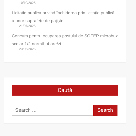
10/10/2025
Licitatie publica privind închirierea prin licitație publică
a unor suprafețe de pajiște
21/07/2025
Concurs pentru ocuparea postului de ȘOFER microbuz
școlar 1/2 normă, 4 ore/zi
23/06/2025
Caută
Search
for: