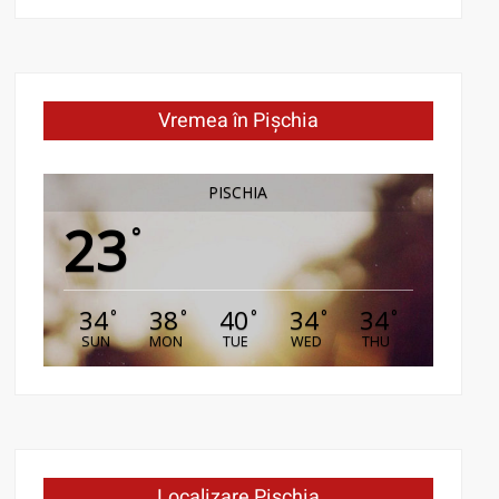
Vremea în Pișchia
PISCHIA
23
°
34
38
40
34
34
°
°
°
°
°
SUN
MON
TUE
WED
THU
Localizare Pișchia