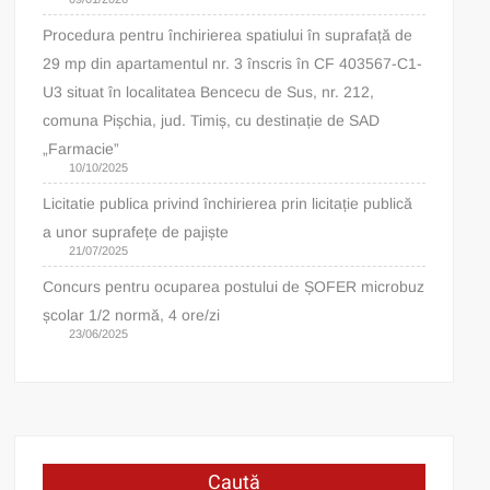
Procedura pentru închirierea spatiului în suprafață de
29 mp din apartamentul nr. 3 înscris în CF 403567-C1-
U3 situat în localitatea Bencecu de Sus, nr. 212,
comuna Pișchia, jud. Timiș, cu destinație de SAD
„Farmacie”
10/10/2025
Licitatie publica privind închirierea prin licitație publică
a unor suprafețe de pajiște
21/07/2025
Concurs pentru ocuparea postului de ȘOFER microbuz
școlar 1/2 normă, 4 ore/zi
23/06/2025
Caută