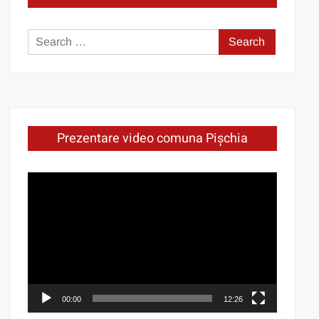
Search
for:
Prezentare video comuna Pișchia
Video
Player
00:00
12:26