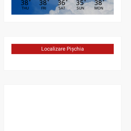
38
38
36
35
38
°
°
°
°
°
THU
FRI
SAT
SUN
MON
Localizare Pișchia