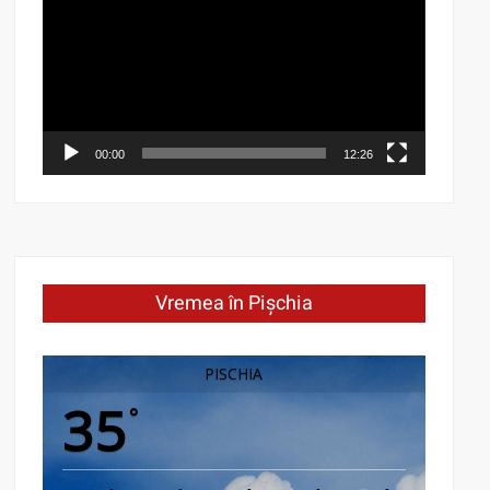
Player
00:00
12:26
Vremea în Pișchia
PISCHIA
35
°