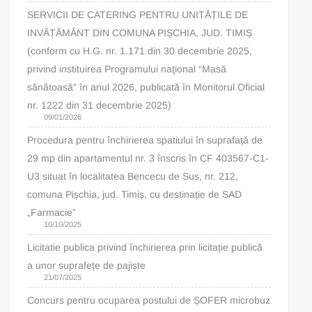
SERVICII DE CATERING PENTRU UNITĂȚILE DE
INVĂȚĂMÂNT DIN COMUNA PIȘCHIA, JUD. TIMIȘ
(conform cu H.G. nr. 1.171 din 30 decembrie 2025,
privind instituirea Programului naţional “Masă
sănătoasă” în anul 2026, publicată în Monitorul Oficial
nr. 1222 din 31 decembrie 2025)
09/01/2026
Procedura pentru închirierea spatiului în suprafață de
29 mp din apartamentul nr. 3 înscris în CF 403567-C1-
U3 situat în localitatea Bencecu de Sus, nr. 212,
comuna Pișchia, jud. Timiș, cu destinație de SAD
„Farmacie”
10/10/2025
Licitatie publica privind închirierea prin licitație publică
a unor suprafețe de pajiște
21/07/2025
Concurs pentru ocuparea postului de ȘOFER microbuz