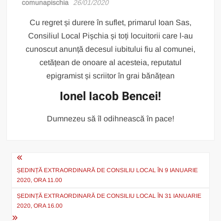
comunapischia
26/01/2020
Cu regret și durere în suflet, primarul Ioan Sas,
Consiliul Local Pișchia și toți locuitorii care l-au
cunoscut anunță decesul iubitului fiu al comunei,
cetățean de onoare al acesteia, reputatul
epigramist și scriitor în grai bănățean
Ionel Iacob Bencei!
Dumnezeu să îl odihnească în pace!
Post
navigation
ȘEDINȚĂ EXTRAORDINARĂ DE CONSILIU LOCAL ÎN 9 IANUARIE
2020, ORA 11.00
ȘEDINȚĂ EXTRAORDINARĂ DE CONSILIU LOCAL ÎN 31 IANUARIE
2020, ORA 16.00