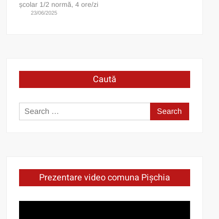
școlar 1/2 normă, 4 ore/zi
23/06/2025
Caută
Search
for:
Prezentare video comuna Pișchia
Video