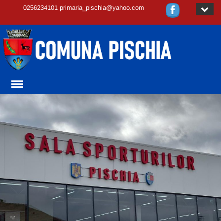
0256234101 primaria_pischia@yahoo.com