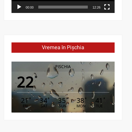
00:00
12:26
Vremea în Pișchia
PISCHIA
22
°
21
34
35
38
41
°
°
°
°
°
FRI
SAT
SUN
MON
TUE