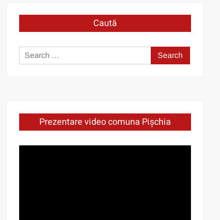
Caută
Search
for:
Prezentare video comuna Pișchia
Video
Player