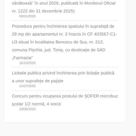
sănătoasă” în anul 2026, publicată în Monitorul Oficial
nr. 1222 din 31 decembrie 2025)
09/01/2026
Procedura pentru închirierea spatiului în suprafață de
29 mp din apartamentul nr. 3 înscris în CF 403567-C1-
U3 situat în localitatea Bencecu de Sus, nr. 212,
comuna Pișchia, jud. Timiș, cu destinație de SAD
„Farmacie”
10/10/2025
Licitatie publica privind închirierea prin licitație publică
a unor suprafețe de pajiște
21/07/2025
Concurs pentru ocuparea postului de ȘOFER microbuz
școlar 1/2 normă, 4 ore/zi
23/06/2025