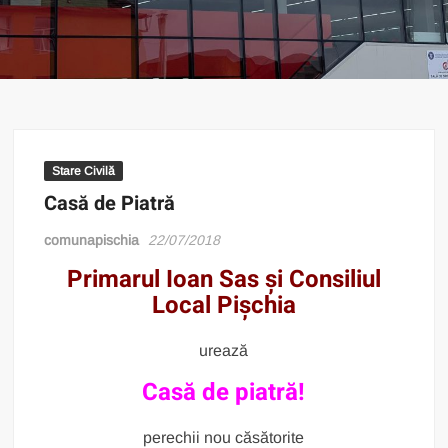
Stare Civilă
Casă de Piatră
comunapischia
22/07/2018
Primarul Ioan Sas și Consiliul
Local Pișchia
urează
Casă de piatră!
perechii nou căsătorite