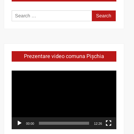
Search
for:
Prezentare video comuna Pișchia
Video
Player
00:00
12:26