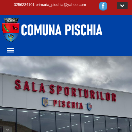
0256234101 primaria_pischia@yahoo.com