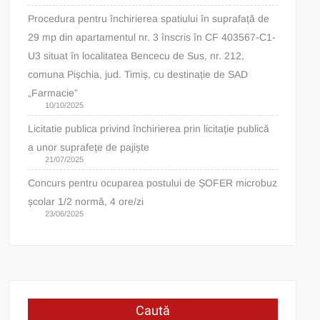
Procedura pentru închirierea spatiului în suprafață de
29 mp din apartamentul nr. 3 înscris în CF 403567-C1-
U3 situat în localitatea Bencecu de Sus, nr. 212,
comuna Pișchia, jud. Timiș, cu destinație de SAD
„Farmacie”
10/10/2025
Licitatie publica privind închirierea prin licitație publică
a unor suprafețe de pajiște
21/07/2025
Concurs pentru ocuparea postului de ȘOFER microbuz
școlar 1/2 normă, 4 ore/zi
23/06/2025
Caută