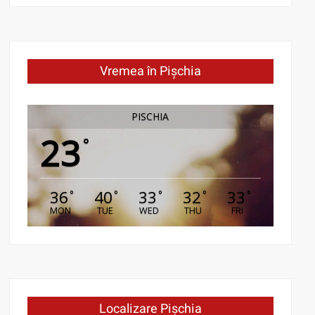
Vremea în Pișchia
PISCHIA
23
°
36
40
33
32
33
°
°
°
°
°
MON
TUE
WED
THU
FRI
Localizare Pișchia