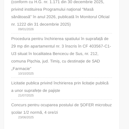
(conform cu H.G. nr. 1.171 din 30 decembrie 2025,
privind instituirea Programului naţional “Masă
sănătoasă” în anul 2026, publicată în Monitorul Oficial
nr. 1222 din 31 decembrie 2025)
09/01/2026
Procedura pentru închirierea spatiului în suprafață de
29 mp din apartamentul nr. 3 înscris în CF 403567-C1-
U3 situat în localitatea Bencecu de Sus, nr. 212,
comuna Pișchia, jud. Timiș, cu destinație de SAD
„Farmacie”
10/10/2025
Licitatie publica privind închirierea prin licitație publică
a unor suprafețe de pajiște
21/07/2025
Concurs pentru ocuparea postului de ȘOFER microbuz
școlar 1/2 normă, 4 ore/zi
23/06/2025