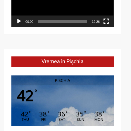
00:00
12:26
Vremea în Pișchia
PISCHIA
42
°
42
38
36
35
38
°
°
°
°
°
THU
FRI
SAT
SUN
MON