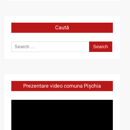
Caută
Search
for:
Prezentare video comuna Pișchia
Video
Player