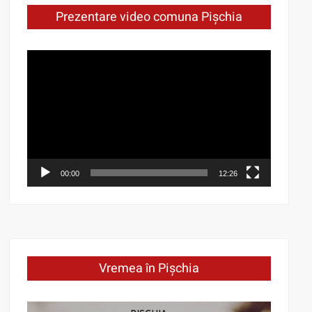
Prezentare video comuna Pișchia
Video
Player
00:00
12:26
Vremea în Pișchia