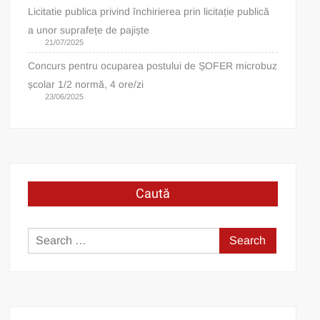
Licitatie publica privind închirierea prin licitație publică
a unor suprafețe de pajiște
21/07/2025
Concurs pentru ocuparea postului de ȘOFER microbuz
școlar 1/2 normă, 4 ore/zi
23/06/2025
Caută
Search
for: