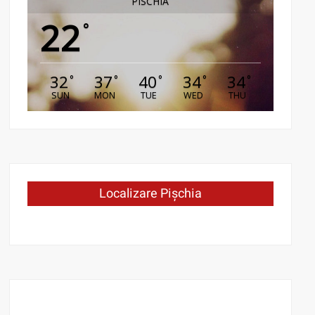
PISCHIA
22
°
32
37
40
34
34
°
°
°
°
°
SUN
MON
TUE
WED
THU
Localizare Pișchia