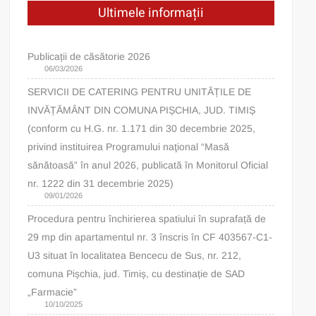
Ultimele informații
Publicații de căsătorie 2026
06/03/2026
SERVICII DE CATERING PENTRU UNITĂȚILE DE
INVĂȚĂMÂNT DIN COMUNA PIȘCHIA, JUD. TIMIȘ
(conform cu H.G. nr. 1.171 din 30 decembrie 2025,
privind instituirea Programului naţional “Masă
sănătoasă” în anul 2026, publicată în Monitorul Oficial
nr. 1222 din 31 decembrie 2025)
09/01/2026
Procedura pentru închirierea spatiului în suprafață de
29 mp din apartamentul nr. 3 înscris în CF 403567-C1-
U3 situat în localitatea Bencecu de Sus, nr. 212,
comuna Pișchia, jud. Timiș, cu destinație de SAD
„Farmacie”
10/10/2025