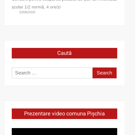
școlar 1/2 normă, 4 ore/zi
23/06/2025
Caută
Search
for:
Prezentare video comuna Pișchia
Video