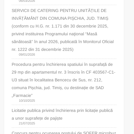
06/03/2026
SERVICII DE CATERING PENTRU UNITĂȚILE DE
INVĂȚĂMÂNT DIN COMUNA PIȘCHIA, JUD. TIMIȘ
(conform cu H.G. nr. 1.171 din 30 decembrie 2025,
privind instituirea Programului naţional “Masă
sănătoasă” în anul 2026, publicată în Monitorul Oficial
nr. 1222 din 31 decembrie 2025)
09/01/2026
Procedura pentru închirierea spatiului în suprafață de
29 mp din apartamentul nr. 3 înscris în CF 403567-C1-
U3 situat în localitatea Bencecu de Sus, nr. 212,
comuna Pișchia, jud. Timiș, cu destinație de SAD
„Farmacie”
10/10/2025
Licitatie publica privind închirierea prin licitație publică
a unor suprafețe de pajiște
21/07/2025
Concurs pentru ocuparea postului de ȘOFER microbuz