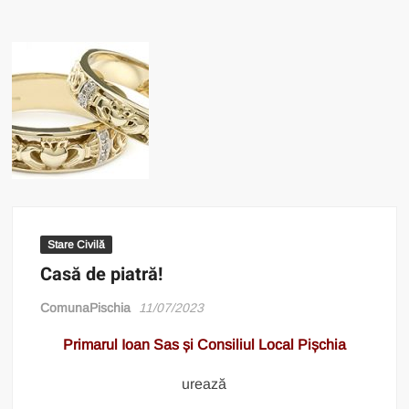
Stare Civilă
Casă de piatră!
ComunaPischia
11/07/2023
Primarul Ioan Sas și Consiliul Local Pișchia
urează