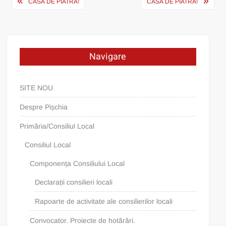
Post
CASĂ DE PIATRĂ!
CASĂ DE PIATRĂ!
navigation
Navigare
SITE NOU
Despre Pișchia
Primăria/Consiliul Local
Consiliul Local
Componența Consiliului Local
Declarații consilieri locali
Rapoarte de activitate ale consilierilor locali
Convocator. Proiecte de hotărâri.