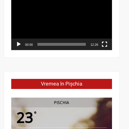
Player
00:00
12:26
Vremea în Pișchia
PISCHIA
23
°