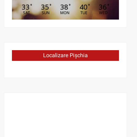
33
35
38
40
36
°
°
°
°
°
SAT
SUN
MON
TUE
WED
Localizare Pișchia