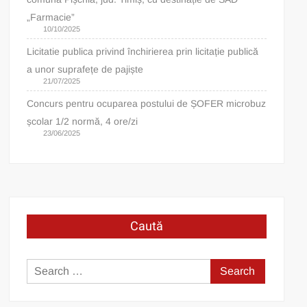
„Farmacie”
10/10/2025
Licitatie publica privind închirierea prin licitație publică
a unor suprafețe de pajiște
21/07/2025
Concurs pentru ocuparea postului de ȘOFER microbuz
școlar 1/2 normă, 4 ore/zi
23/06/2025
Caută
Search
for: