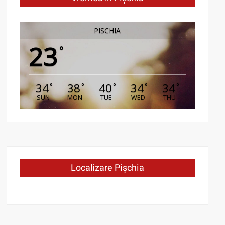
PISCHIA
23
°
34
38
40
34
34
°
°
°
°
°
SUN
MON
TUE
WED
THU
Localizare Pișchia