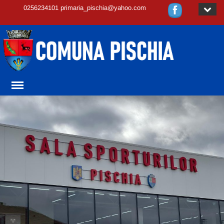
0256234101 primaria_pischia@yahoo.com