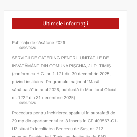
Ultimele informații
Publicații de căsătorie 2026
06/03/2026
SERVICII DE CATERING PENTRU UNITĂȚILE DE
INVĂȚĂMÂNT DIN COMUNA PIȘCHIA, JUD. TIMIȘ
(conform cu H.G. nr. 1.171 din 30 decembrie 2025,
privind instituirea Programului naţional “Masă
sănătoasă” în anul 2026, publicată în Monitorul Oficial
nr. 1222 din 31 decembrie 2025)
09/01/2026
Procedura pentru închirierea spatiului în suprafață de
29 mp din apartamentul nr. 3 înscris în CF 403567-C1-
U3 situat în localitatea Bencecu de Sus, nr. 212,
comuna Pișchia, jud. Timiș, cu destinație de SAD