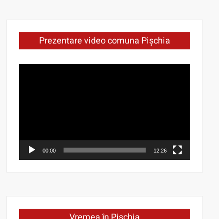
Prezentare video comuna Pișchia
Video
Player
00:00
12:26
Vremea în Pișchia