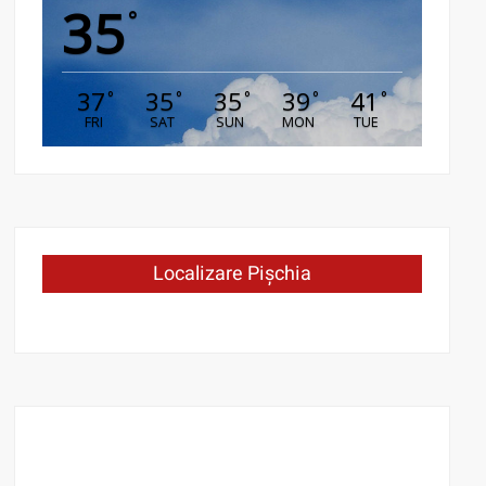
35
°
37
35
35
39
41
°
°
°
°
°
FRI
SAT
SUN
MON
TUE
Localizare Pișchia