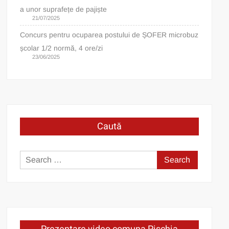
a unor suprafețe de pajiște
21/07/2025
Concurs pentru ocuparea postului de ȘOFER microbuz
școlar 1/2 normă, 4 ore/zi
23/06/2025
Caută
Search
for: