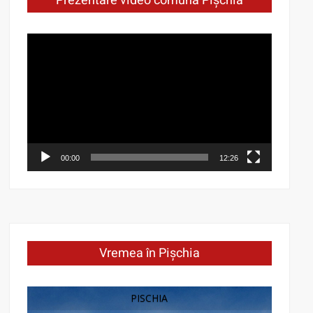
Prezentare video comuna Pișchia
Video
Player
00:00
12:26
Vremea în Pișchia
PISCHIA