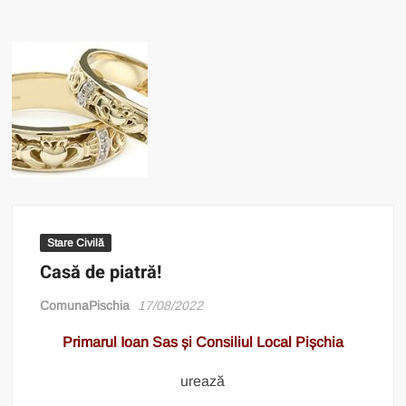
Stare Civilă
Casă de piatră!
ComunaPischia
17/08/2022
Primarul Ioan Sas și Consiliul Local Pișchia
urează