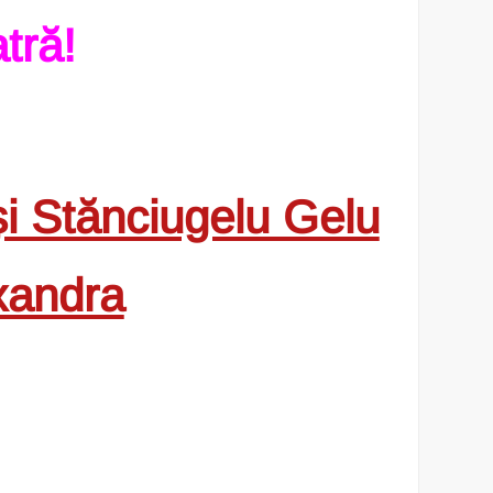
tră!
 Stănciugelu Gelu
xandra