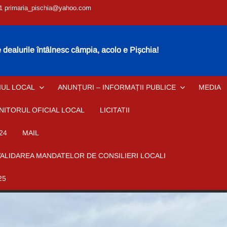
1 primaria_pischia@yahoo.com
dealurile întâlnesc câmpia, acolo e Pișchia!
IUL LOCAL
ANUNȚURI – INFORMAȚII PUBLICE
MEDIA
NITORUL OFICIAL LOCAL
LICITATII
24
MAIL
VALIDAREA MANDATELOR DE CONSILIERI LOCALI
25