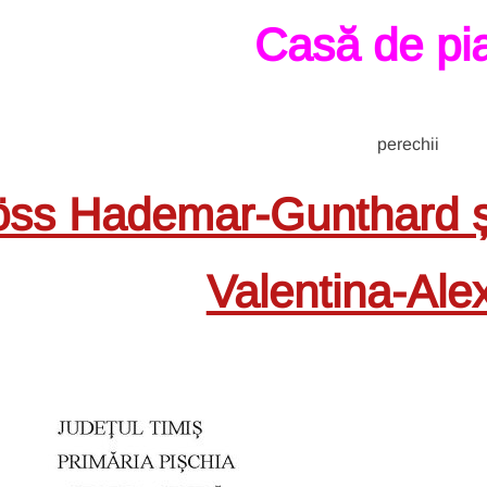
Casă de pia
perechii
ss Hademar-Gunthard și
Valentina-Ale