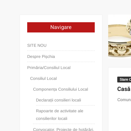
Navigare
SITE NOU
Despre Pișchia
Primăria/Consiliul Local
Consiliul Local
Stare C
Casă 
Componența Consiliului Local
Comuna
Declarații consilieri locali
Rapoarte de activitate ale
consilierilor locali
Convocator. Proiecte de hotărâri.