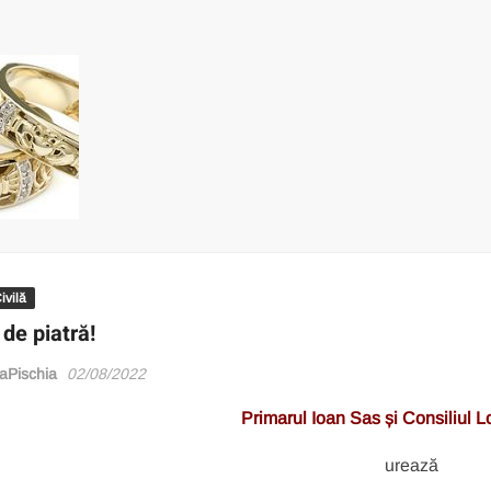
ivilă
de piatră!
Pischia
02/08/2022
Primarul Ioan Sas și Consiliul L
urează