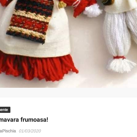
ente
imavara frumoasa!
Pischia
01/03/2020