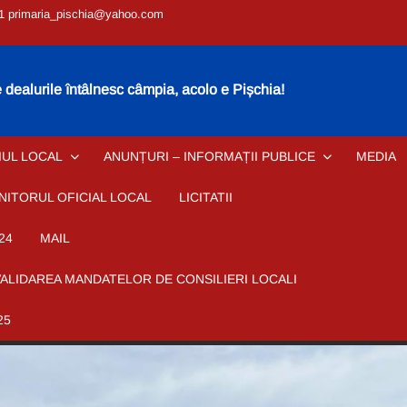
1 primaria_pischia@yahoo.com
dealurile întâlnesc câmpia, acolo e Pișchia!
IUL LOCAL
ANUNȚURI – INFORMAȚII PUBLICE
MEDIA
NITORUL OFICIAL LOCAL
LICITATII
24
MAIL
VALIDAREA MANDATELOR DE CONSILIERI LOCALI
25