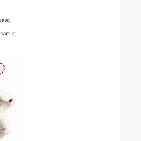
moasa
oarelor