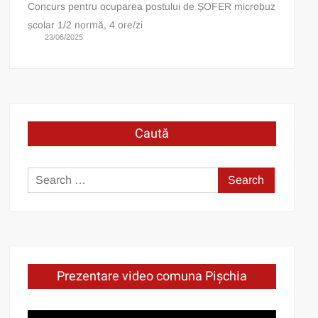
Concurs pentru ocuparea postului de ȘOFER microbuz
școlar 1/2 normă, 4 ore/zi
23/06/2025
Caută
Search
for:
Prezentare video comuna Pișchia