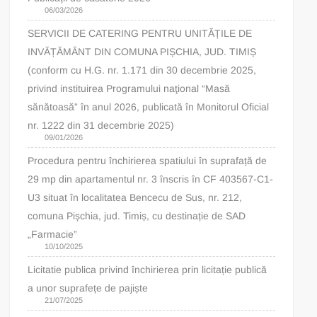
06/03/2026
SERVICII DE CATERING PENTRU UNITĂȚILE DE
INVĂȚĂMÂNT DIN COMUNA PIȘCHIA, JUD. TIMIȘ
(conform cu H.G. nr. 1.171 din 30 decembrie 2025,
privind instituirea Programului naţional “Masă
sănătoasă” în anul 2026, publicată în Monitorul Oficial
nr. 1222 din 31 decembrie 2025)
09/01/2026
Procedura pentru închirierea spatiului în suprafață de
29 mp din apartamentul nr. 3 înscris în CF 403567-C1-
U3 situat în localitatea Bencecu de Sus, nr. 212,
comuna Pișchia, jud. Timiș, cu destinație de SAD
„Farmacie”
10/10/2025
Licitatie publica privind închirierea prin licitație publică
a unor suprafețe de pajiște
21/07/2025