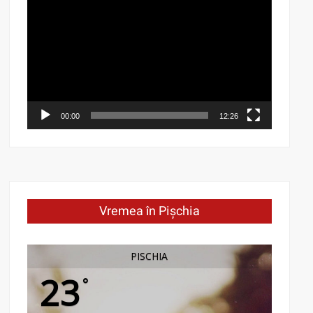
Video
Player
00:00
12:26
Vremea în Pișchia
PISCHIA
23
°