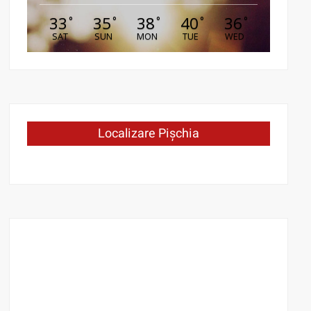
33
35
38
40
36
°
°
°
°
°
SAT
SUN
MON
TUE
WED
Localizare Pișchia