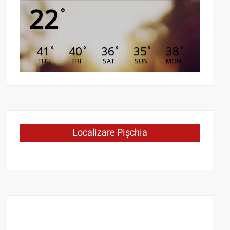
22
°
41
40
36
35
38
°
°
°
°
°
THU
FRI
SAT
SUN
MON
Localizare Pișchia