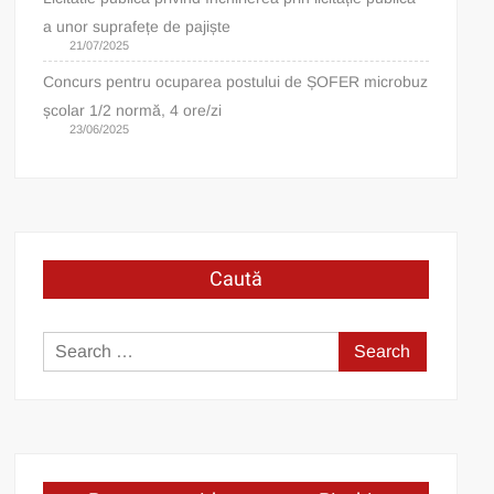
a unor suprafețe de pajiște
21/07/2025
Concurs pentru ocuparea postului de ȘOFER microbuz
școlar 1/2 normă, 4 ore/zi
23/06/2025
Caută
Search
for: