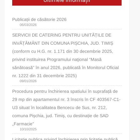
Ultimele informații
Publicații de căsătorie 2026
06/03/2026
SERVICII DE CATERING PENTRU UNITĂȚILE DE
INVĂȚĂMÂNT DIN COMUNA PIȘCHIA, JUD. TIMIȘ
(conform cu H.G. nr. 1.171 din 30 decembrie 2025,
privind instituirea Programului naţional “Masă
sănătoasă” în anul 2026, publicată în Monitorul Oficial
nr. 1222 din 31 decembrie 2025)
09/01/2026
Procedura pentru închirierea spatiului în suprafață de
29 mp din apartamentul nr. 3 înscris în CF 403567-C1-
U3 situat în localitatea Bencecu de Sus, nr. 212,
comuna Pișchia, jud. Timiș, cu destinație de SAD
„Farmacie”
10/10/2025
Licitatie publica privind închirierea prin licitație publică