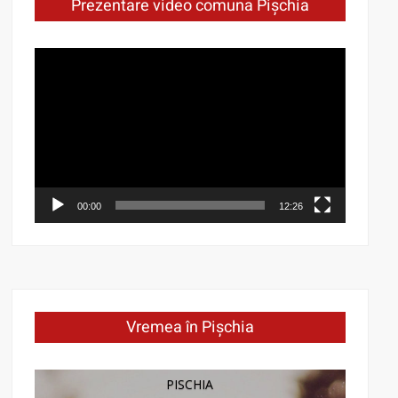
Prezentare video comuna Pișchia
Video
Player
00:00
12:26
Vremea în Pișchia
PISCHIA